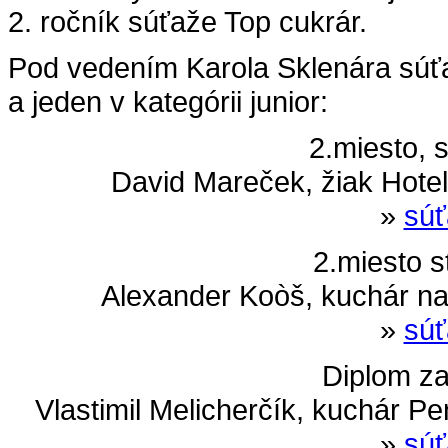
2. ročník súťaže Top cukrár.
Pod vedením Karola Sklenára súťaži
a jeden v kategórii junior:
2.miesto, 
David Mareček, žiak Hote
»
súť
2.miesto s
Alexander Koòš, kuchár na 
»
súť
Diplom za
Vlastimil Melicherčík, kuchár P
»
súť