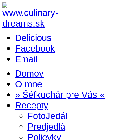
Delicious
Facebook
Email
Domov
O mne
» Šéfkuchár pre Vás «
Recepty
FotoJedál
Predjedlá
Polievky