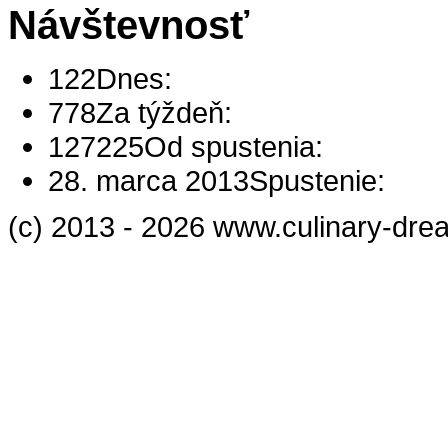
Návštevnosť
122
Dnes:
778
Za týždeň:
127225
Od spustenia:
28. marca 2013
Spustenie:
(c) 2013 - 2026 www.culinary-dre