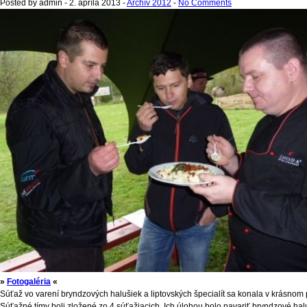
Posted by admin - 2. apríla 2013 -
Archív 2012
-
No Comments
»
Fotogaléria
«
Súťaž vo varení bryndzových halušiek a liptovských špecialít sa konala v krásnom pr
Súťažné tímy boli zložené zo 4 súťažiacich. Ich úlohou bolo navariť bryndzové haluš