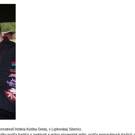
ostredí Hotela Koliba Greta, v Liptovskej Silenici.
ky podľa tradícii a zvyklosti a jedno slovenské jedlo, podľa regionálnych tradícií, 