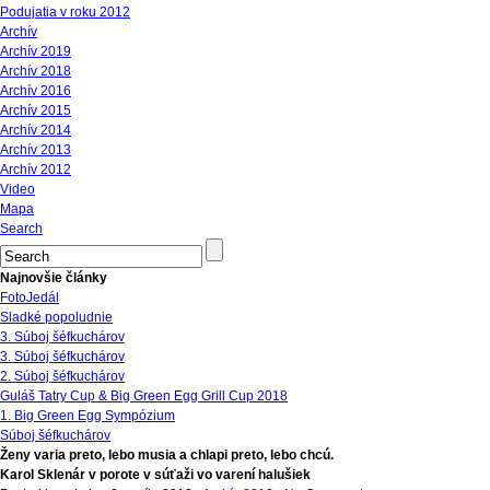
Podujatia v roku 2012
Archív
Archív 2019
Archív 2018
Archív 2016
Archív 2015
Archív 2014
Archív 2013
Archív 2012
Video
Mapa
Search
Najnovšie články
FotoJedál
Sladké popoludnie
3. Súboj šéfkuchárov
3. Súboj šéfkuchárov
2. Súboj šéfkuchárov
Guláš Tatry Cup & Big Green Egg Grill Cup 2018
1. Big Green Egg Sympózium
Súboj šéfkuchárov
Ženy varia preto, lebo musia a chlapi preto, lebo chcú.
Karol Sklenár v porote v súťaži vo varení halušiek