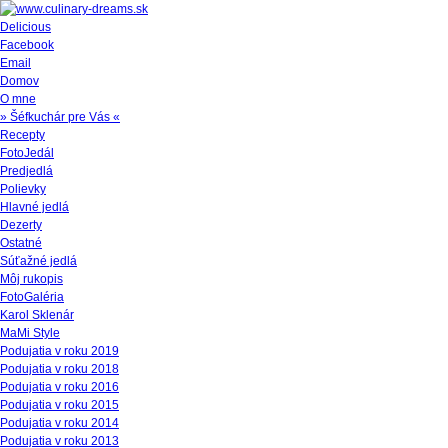
Delicious
Facebook
Email
Domov
O mne
» Šéfkuchár pre Vás «
Recepty
FotoJedál
Predjedlá
Polievky
Hlavné jedlá
Dezerty
Ostatné
Súťažné jedlá
Môj rukopis
FotoGaléria
Karol Sklenár
MaMi Style
Podujatia v roku 2019
Podujatia v roku 2018
Podujatia v roku 2016
Podujatia v roku 2015
Podujatia v roku 2014
Podujatia v roku 2013