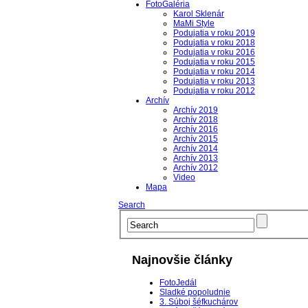
FotoGaléria
Karol Sklenár
MaMi Style
Podujatia v roku 2019
Podujatia v roku 2018
Podujatia v roku 2016
Podujatia v roku 2015
Podujatia v roku 2014
Podujatia v roku 2013
Podujatia v roku 2012
Archív
Archív 2019
Archív 2018
Archív 2016
Archív 2015
Archív 2014
Archív 2013
Archív 2012
Video
Mapa
Search
Najnovšie články
FotoJedál
Sladké popoludnie
3. Súboj šéfkuchárov