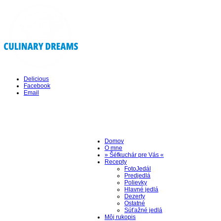
Delicious
Facebook
Email
Domov
O mne
» Šéfkuchár pre Vás «
Recepty
FotoJedál
Predjedlá
Polievky
Hlavné jedlá
Dezerty
Ostatné
Súťažné jedlá
Môj rukopis