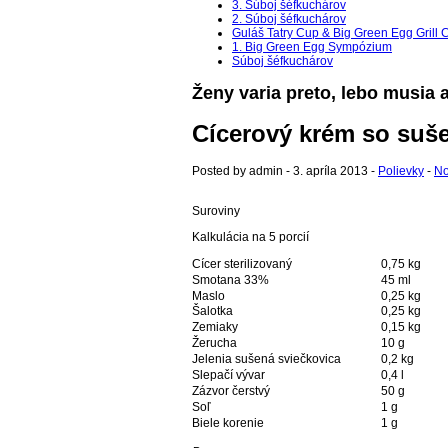
3. Súboj šéfkuchárov
2. Súboj šéfkuchárov
Guláš Tatry Cup & Big Green Egg Grill
1. Big Green Egg Sympózium
Súboj šéfkuchárov
Ženy varia preto, lebo musia a
Cícerový krém so suš
Posted by admin - 3. apríla 2013 -
Polievky
-
N
Suroviny
Kalkulácia na 5 porcií
Cícer sterilizovaný
0,75 kg
Smotana 33%
45 ml
Maslo
0,25 kg
Šalotka
0,25 kg
Zemiaky
0,15 kg
Žerucha
10 g
Jelenia sušená sviečkovica
0,2 kg
Slepačí vývar
0,4 l
Zázvor čerstvý
50 g
Soľ
1 g
Biele korenie
1 g